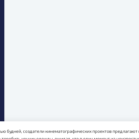
тью будней, создатели кинематографических проектов предлагают в
о теребить кончик одежды, ожидая, что в один момент из неизвестн