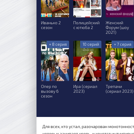
Иванько 2
Полицейский
Женский
сезон
с ютюба 2
Форум (шоу
2021)
+ 8 серия
10 серий
+ 7 серия
Опер по
Ира (сериал
Трепачи
вызову 6
2023)
(сериал 2023)
сезон
Для всех, кто устал, разочарован монотоннос
которых закипает кровь, и хочется интуитивн