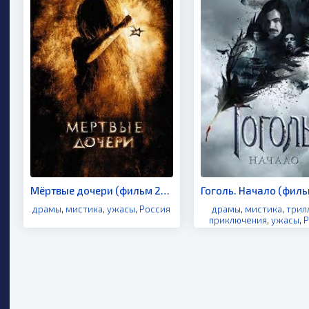
Мёртвые дочери (фильм 2009)
Гоголь. Начало (филь
драмы
,
мистика
,
ужасы
,
Россия
драмы
,
мистика
,
трил
приключения
,
ужасы
,
Р