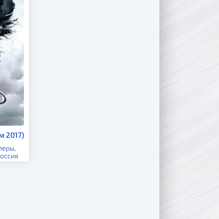
м 2017)
леры
,
оссия