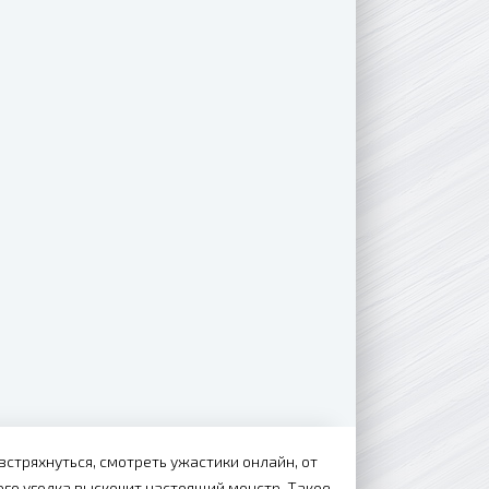
стряхнуться, смотреть ужастики онлайн, от
ого уголка выскочит настоящий монстр. Такое