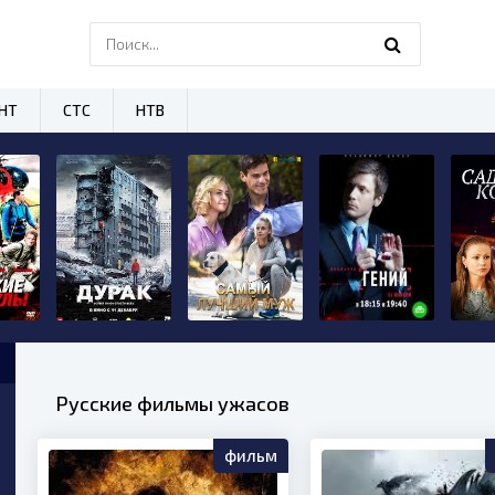
НТ
СТС
НТВ
Русские фильмы ужасов
фильм