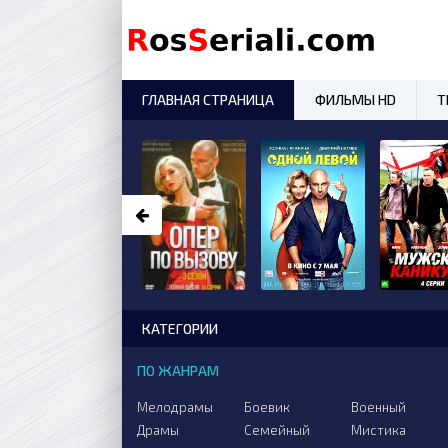
ГЛАВНАЯ СТРАНИЦА
ФИЛЬМЫ HD
Т
КАТЕГОРИИ
ПО ЖАНРАМ
Мелодрамы
Боевик
Военный
Драмы
Семейный
Мистика