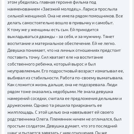
этом убедилась главная героиня фильма под
наименованием «Заезжий молодец». Лариса прослыла
сильной женщиной. Она не имела рядом помощников. Все
делать самостоятельно вошло в привычку и самобыт.
К тому же у женщины есть сын. Ей приходится
выкладываться дважды - за себя, и за мужчину. Тянет
воспитание и материальное обеспечение. Ей не легко.
Девушка понимает, что на личных отношениях предстоит
поставить точку. Сил хватает еле на воспитание
собственного ребенка, который вырос и был
неуправляемым. Его подростковый возраст изматывал ее,
выбивал из стабильности. Работа по-своему выматывала.
Как сложится жизнь дальше, она не подозревала. Люди
рядом тоже оказались недобрыми. Не знала девушка
намерений соседки, считала ее предложения дельными и
дружескими. Однако та решила приарканить ее
жилплощадь. С этой целью она навязывает ей своего
родственника Олега. Племянник ничем не отличался, был
простым солдатом. Девушка думает, что это последний
шанс и пытается завязать с ним отношения. Он же