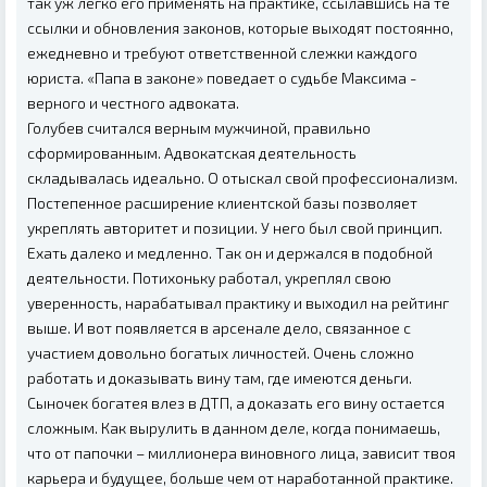
так уж легко его применять на практике, ссылавшись на те
ссылки и обновления законов, которые выходят постоянно,
ежедневно и требуют ответственной слежки каждого
юриста. «Папа в законе» поведает о судьбе Максима -
верного и честного адвоката.
Голубев считался верным мужчиной, правильно
сформированным. Адвокатская деятельность
складывалась идеально. О отыскал свой профессионализм.
Постепенное расширение клиентской базы позволяет
укреплять авторитет и позиции. У него был свой принцип.
Ехать далеко и медленно. Так он и держался в подобной
деятельности. Потихоньку работал, укреплял свою
уверенность, нарабатывал практику и выходил на рейтинг
выше. И вот появляется в арсенале дело, связанное с
участием довольно богатых личностей. Очень сложно
работать и доказывать вину там, где имеются деньги.
Сыночек богатея влез в ДТП, а доказать его вину остается
сложным. Как вырулить в данном деле, когда понимаешь,
что от папочки – миллионера виновного лица, зависит твоя
карьера и будущее, больше чем от наработанной практике.