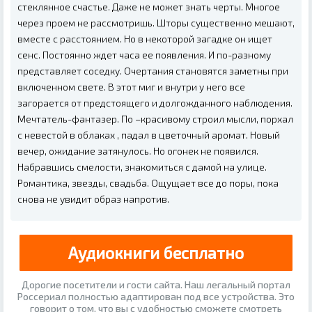
стеклянное счастье. Даже не может знать черты. Многое
через проем не рассмотришь. Шторы существенно мешают,
вместе с расстоянием. Но в некоторой загадке он ищет
сенс. Постоянно ждет часа ее появления. И по-разному
представляет соседку. Очертания становятся заметны при
включенном свете. В этот миг и внутри у него все
загорается от предстоящего и долгожданного наблюдения.
Мечтатель-фантазер. По –красивому строил мысли, порхал
с невестой в облаках , падал в цветочный аромат. Новый
вечер, ожидание затянулось. Но огонек не появился.
Набравшись смелости, знакомиться с дамой на улице.
Романтика, звезды, свадьба. Ощущает все до поры, пока
снова не увидит образ напротив.
Аудиокниги бесплатно
Дорогие посетители и гости сайта. Наш легальный портал
Россериал полностью адаптирован под все устройства. Это
говорит о том, что вы с удобностью сможете смотреть