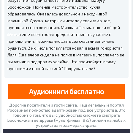
разуты, нет обуви. В честь чего и назвала подругу
Босоножкой. Поменяв место жительство, кукла
обрадовалась. Оказалась довольной и находчивой
малышкой. Друзья, которыми играла девочка до нее,
приняли в свою компанию. Мишка и Петька нашли общий
язык, а еще всем троим предстоит принять участие в
приключении. Неожиданно для всех счастливая жизнь
рушиться. В их числе появляется новая, весьма гонористая
Ляля. Еще вчера сидела на полке в магазине , после чего ее
выкупили в подарок их хозяйке. Что произойдет между
прежними и новой пассией? Подружатся ли?
Аудиокниги бесплатно
Дорогие посетители и гости сайта. Наш легальный портал
Россериал полностью адаптирован под все устройства. Это
говорит о том, что вы с удобностью сможете смотреть
Босоножка и ее друзья (мультфильм 1975) онлайн на любых
устройства и размерах экрана.