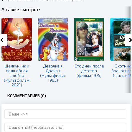
А также смотрят:
Щелкунчик и
Девочка +
Сто дней после
Охотник 
волшебная
Дракон
детства
браконье
флейта
(мультфильм
(фильм 1975)
(фильм 19
(мультфильм
1983)
2021)
КОММЕНТАРИЕВ (0)