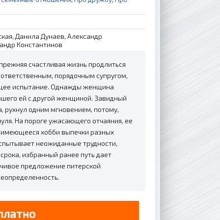
кая, Данила Дунаев, Александр
андр Константинов
 прежняя счастливая жизнь продлиться
 ответственным, порядочным супругом,
ющее испытание. Однажды женщина
вшего ей с другой женщиной. Завидный
, рухнул одним мгновением, потому,
уля. На пороге ужасающего отчаяния, ее
я имеющееся хобби выпечки разных
 испытывает неожиданные трудности,
срока, избранный ранее путь дает
анчивое предложение питерской
неопределенность.
платно