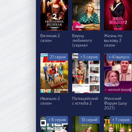
Великая 2
Верну
Жизнь по
сезон
любимого
вызову 2
(сериал
сезон
21 серия
+ 5 серия
+ 41 выпуск
Иванько 2
Полицейский
Женский
сезон
с ютюба 2
Форум (шоу
2021)
+ 8 серия
10 серий
+ 7 серия