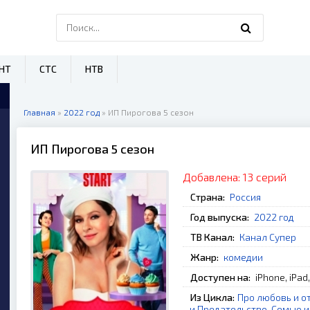
НТ
СТС
НТВ
Главная
»
2022 год
» ИП Пирогова 5 сезон
ИП Пирогова 5 сезон
Добавлена:
13 серий
Страна:
Россия
Год выпуска:
2022 год
ТВ Канал:
Канал Супер
Жанр:
комедии
Доступен на:
iPhone, iPad
Из Цикла:
Про любовь и о
и Предательство
,
Семью и