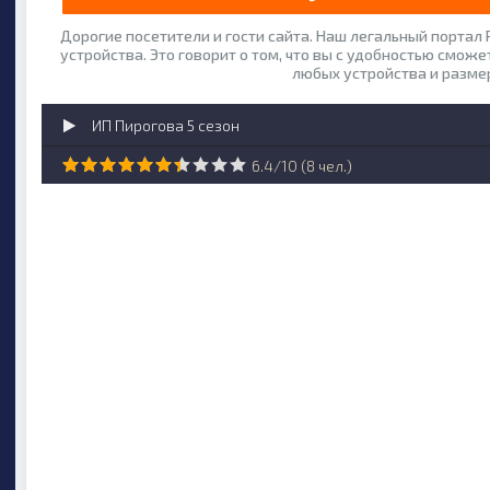
Дорогие посетители и гости сайта. Наш легальный портал
устройства. Это говорит о том, что вы с удобностью сможе
любых устройства и разме
ИП Пирогова 5 сезон
6.4
/
10
(
8
чел.)