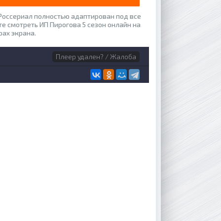
 Россериал полностью адаптирован под все
те смотреть ИП Пирогова 5 сезон онлайн на
рах экрана.
Плеер удален? / Жалоба