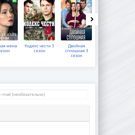
ая жена
Кодекс чести 3
Двойная
ИП Пирогова 4
сезон
сезон
сплошная 3
сезон
сезон