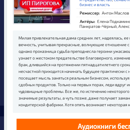
бизнес и власть
Режиссер:
Антон Маслов
Актёры:
Елена Подкаминс
Панкратов-Чёрный, Алекс
Милая привлекательная дама средних лет, надеялась, ее
вечность, учитывая прекрасные, волнующие отношение с
однако проказница судьба преподнесла героини ужаса
узнает о жестоком предательстве благоверного, измени
брак, длившийся на протяжении пятнадцатилетнего срока
несчастной приходится начинать будущее практически с н
посещает мысль заняться реальным бизнесом, использу
сдобных продуктов. Только на первых порах, леди вдруг
чудовищные проблемы. Все же, по истечению некоторого 
значимые результаты, а чуть позже, даже получает зам
кондитерской фабрики. Хотя опять возникает некоторая 
Аудиокниги бес